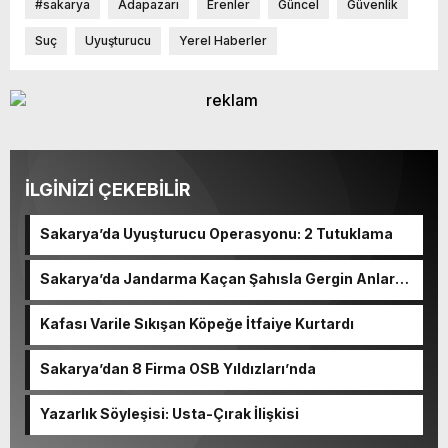
#sakarya
Adapazarı
Erenler
Güncel
Güvenlik
Suç
Uyuşturucu
Yerel Haberler
İLGİNİZİ ÇEKEBİLİR
Sakarya’da Uyuşturucu Operasyonu: 2 Tutuklama
Sakarya’da Jandarma Kaçan Şahısla Gergin Anlar
Yaşadı
Kafası Varile Sıkışan Köpeğe İtfaiye Kurtardı
Sakarya’dan 8 Firma OSB Yıldızları’nda
Yazarlık Söyleşisi: Usta-Çırak İlişkisi