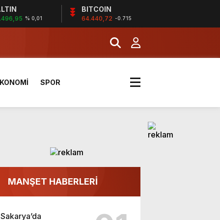
LTIN
BITCOIN
-16 Kasım’da Çanakkale’de!
.496,95
64.440,72
% 0,01
-0.715
KONOMİ
SPOR
-16 Kasım’da Çanakkale’de!
MANŞET HABERLERİ
Sakarya’da