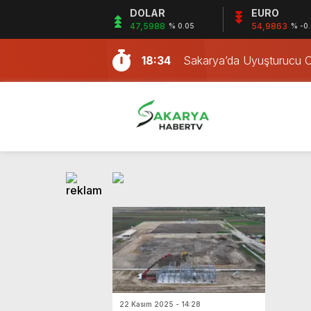
DOLAR
EURO
15:56
2. Uluslararası Çanakkal
47,5988
54,9863
% 0.05
% -0
18:34
Sakarya’da Uyuşturucu 
18:34
Sakarya’da 70 Düzensiz
18:33
Sakarya’da Uyuşturucu 
18:33
Sakarya’da Jandarma Kaç
18:32
Kafası Varile Sıkışan Köpe
14:29
Sakarya’dan 8 Firma OSB 
14:28
Yazarlık Söyleşisi: Usta-Çır
14:28
Bir şehrimiz, sudaki esr
14:27
Erenler’de Ev Yangını: İki
15:56
2. Uluslararası Çanakkal
18:34
Sakarya’da Uyuşturucu 
22 Kasım 2025 - 14:28