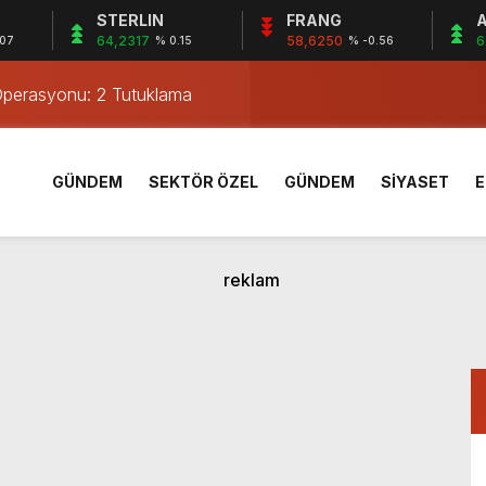
STERLIN
FRANG
A
e 18 Mart Üniversitesi Dardanelles Cup Karate Şampiyonası 15
64,2317
58,6250
6
.07
% 0.15
% -0.56
Operasyonu: 2 Tutuklama
 Göçmen Yakalandı
Operasyonu: 2 Tutuklama
an Şahısla Gergin Anlar Yaşadı
GÜNDEM
SEKTÖR ÖZEL
GÜNDEM
SİYASET
E
ğe İtfaiye Kurtardı
Yıldızları’nda
ak İlişkisi
arengiz görüntüyü konuşuyor: Bayağı kaynıyor
 Katlı Ev Kül Oldu
e 18 Mart Üniversitesi Dardanelles Cup Karate Şampiyonası 15
Operasyonu: 2 Tutuklama