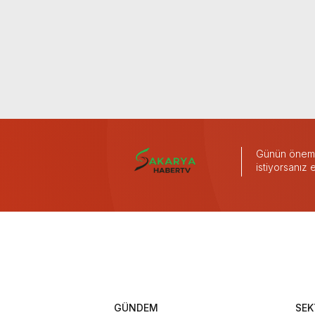
Günün önemli
istiyorsanız
GÜNDEM
SEK