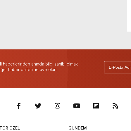
 haberlerinden anında bilgi sahibi olmak
 eğer haber bültenine üye olun.
TÖR ÖZEL
GÜNDEM