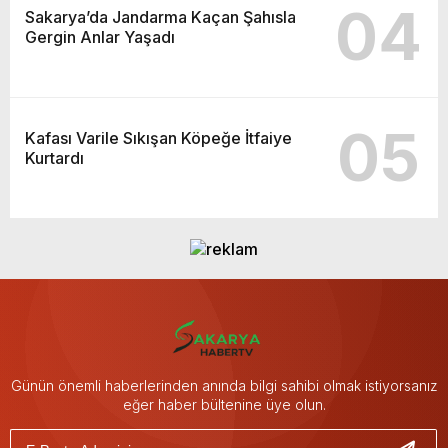
04
Sakarya’da Jandarma Kaçan Şahısla
Gergin Anlar Yaşadı
05
Kafası Varile Sıkışan Köpeğe İtfaiye
Kurtardı
Günün önemli haberlerinden anında bilgi sahibi olmak istiyorsanız
eğer haber bültenine üye olun.