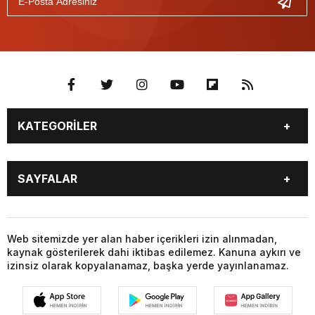
KATEGORİLER
GÜNDEM
SEKTÖR ÖZEL
SAYFALAR
GÜNDEM
SİYASET
EKONOMİ
SPOR
GÜNDEM
SEKTÖR ÖZEL
GÜNDEM
SİYASET
Web sitemizde yer alan haber içerikleri izin alınmadan,
kaynak gösterilerek dahi iktibas edilemez. Kanuna aykırı ve
EKONOMİ
SPOR
izinsiz olarak kopyalanamaz, başka yerde yayınlanamaz.