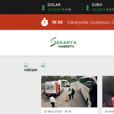
DOLAR
EURO
15:56
2. Uluslararası Çanakkal
47,6008
55,0874
% 0.06
% 0.1
18:34
Sakarya’da Uyuşturucu 
18:34
Sakarya’da 70 Düzensiz
18:33
Sakarya’da Uyuşturucu 
18:33
Sakarya’da Jandarma Kaç
18:32
Kafası Varile Sıkışan Köpe
14:29
Sakarya’dan 8 Firma OSB 
14:28
Yazarlık Söyleşisi: Usta-Çır
14:28
Bir şehrimiz, sudaki esr
14:27
Erenler’de Ev Yangını: İki
15:56
2. Uluslararası Çanakkal
18:34
Sakarya’da Uyuşturucu 
25 Mart 2026 - 18:34
30 Eki