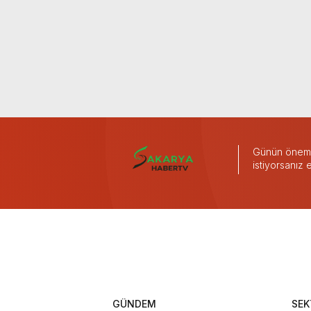
Günün önemli
istiyorsanız
GÜNDEM
SEK