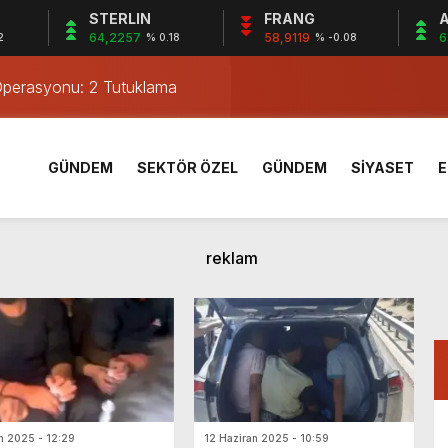
STERLIN
FRANG
A
e 18 Mart Üniversitesi Dardanelles Cup Karate Şampiyonası 15
64,2257
58,9119
6
2
% 0.18
% -0.08
Operasyonu: 2 Tutuklama
 Göçmen Yakalandı
Operasyonu: 2 Tutuklama
an Şahısla Gergin Anlar Yaşadı
GÜNDEM
SEKTÖR ÖZEL
GÜNDEM
SİYASET
E
ğe İtfaiye Kurtardı
Yıldızları’nda
ak İlişkisi
arengiz görüntüyü konuşuyor: Bayağı kaynıyor
 Katlı Ev Kül Oldu
e 18 Mart Üniversitesi Dardanelles Cup Karate Şampiyonası 15
Operasyonu: 2 Tutuklama
m 2025 - 12:29
12 Haziran 2025 - 10:59