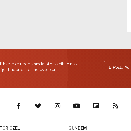
 haberlerinden anında bilgi sahibi olmak
 eğer haber bültenine üye olun.
TÖR ÖZEL
GÜNDEM