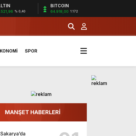
LTIN
BITCOIN
-16 Kasım’da Çanakkale’de!
.521,96
64.918,00
% 0,40
1.172
KONOMİ
SPOR
-16 Kasım’da Çanakkale’de!
MANŞET HABERLERİ
Sakarya’da