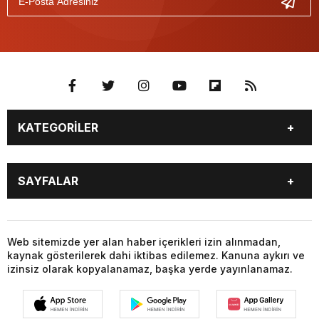
KATEGORİLER
GÜNDEM
SEKTÖR ÖZEL
SAYFALAR
GÜNDEM
SİYASET
EKONOMİ
SPOR
GÜNDEM
SEKTÖR ÖZEL
GÜNDEM
SİYASET
Web sitemizde yer alan haber içerikleri izin alınmadan,
kaynak gösterilerek dahi iktibas edilemez. Kanuna aykırı ve
EKONOMİ
SPOR
izinsiz olarak kopyalanamaz, başka yerde yayınlanamaz.