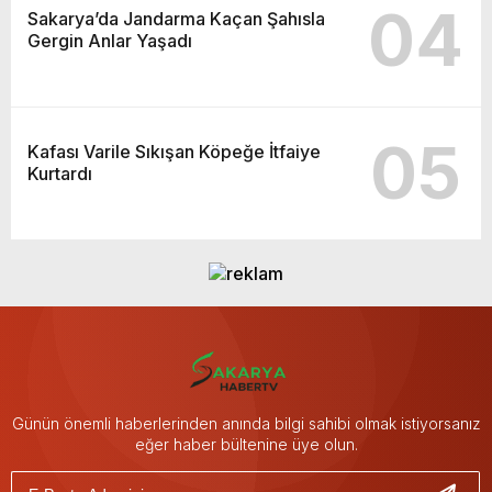
04
Sakarya’da Jandarma Kaçan Şahısla
Gergin Anlar Yaşadı
05
Kafası Varile Sıkışan Köpeğe İtfaiye
Kurtardı
Günün önemli haberlerinden anında bilgi sahibi olmak istiyorsanız
eğer haber bültenine üye olun.