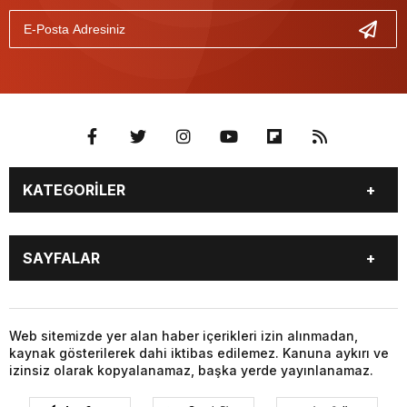
KATEGORİLER
GÜNDEM
SEKTÖR ÖZEL
SAYFALAR
GÜNDEM
SİYASET
EKONOMİ
SPOR
GÜNDEM
SEKTÖR ÖZEL
GÜNDEM
SİYASET
Web sitemizde yer alan haber içerikleri izin alınmadan,
kaynak gösterilerek dahi iktibas edilemez. Kanuna aykırı ve
EKONOMİ
SPOR
izinsiz olarak kopyalanamaz, başka yerde yayınlanamaz.