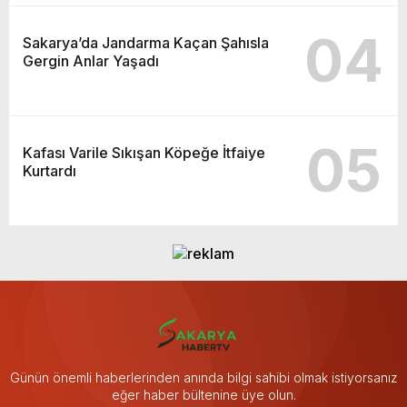
04
Sakarya’da Jandarma Kaçan Şahısla
Gergin Anlar Yaşadı
05
Kafası Varile Sıkışan Köpeğe İtfaiye
Kurtardı
Günün önemli haberlerinden anında bilgi sahibi olmak istiyorsanız
eğer haber bültenine üye olun.