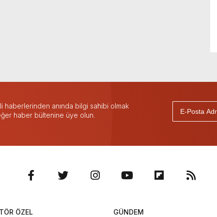
 haberlerinden anında bilgi sahibi olmak
 eğer haber bültenine üye olun.
TÖR ÖZEL
GÜNDEM