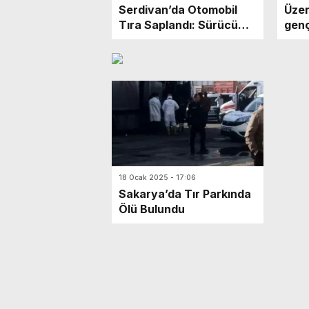
Serdivan’da Otomobil
Üzer
Tıra Saplandı: Sürücü
genç
Hayatını Kaybetti
kayb
18 Ocak 2025 - 17:06
Sakarya’da Tır Parkında
Ölü Bulundu