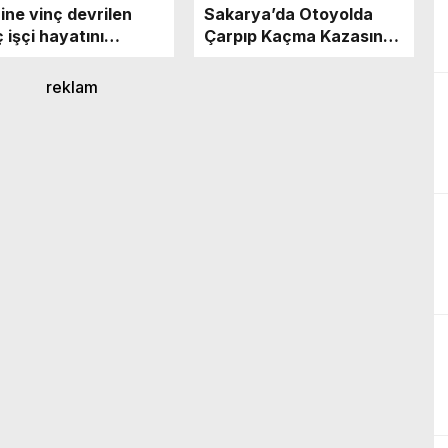
ine vinç devrilen
Sakarya’da Otoyolda
 işçi hayatını
Çarpıp Kaçma Kazasında
etti
84 Yaşındaki Abdi Güner
Hayatını Kaybetti