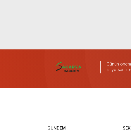
Günün önemli
istiyorsanız
GÜNDEM
SEK