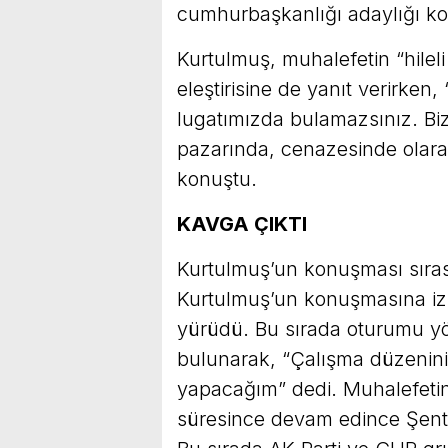
cumhurbaşkanlığı adaylığı kon
Kurtulmuş, muhalefetin “hileli
eleştirisine de yanıt verirken,
lugatımızda bulamazsınız. Biz 
pazarında, cenazesinde olarak
konuştu.
KAVGA ÇIKTI
Kurtulmuş’un konuşması sırası
Kurtulmuş’un konuşmasına izin
yürüdü. Bu sırada oturumu y
bulunarak, “Çalışma düzenin
yapacağım” dedi. Muhalefetin
süresince devam edince Şent