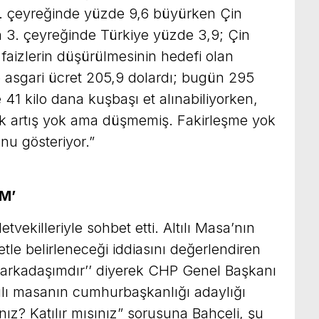
 4. çeyreğinde yüzde 9,6 büyürken Çin
 3. çeyreğinde Türkiye yüzde 3,9; Çin
aizlerin düşürülmesinin hedefi olan
 asgari ücret 205,9 dolardı; bugün 295
e 41 kilo dana kuşbaşı et alınabiliyorken,
Çok artış yok ama düşmemiş. Fakirleşme yok
nu gösteriyor.”
M’
etvekilleriyle sohbet etti. Altılı Masa’nın
le belirleneceği iddiasını değerlendiren
f arkadaşımdır’’ diyerek CHP Genel Başkanı
Altılı masanın cumhurbaşkanlığı adaylığı
nız? Katılır mısınız” sorusuna Bahçeli, şu