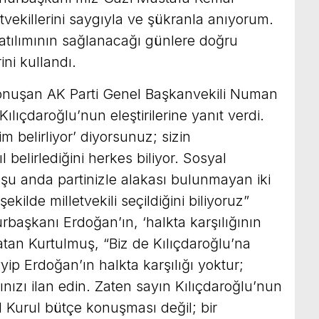
vekillerini saygıyla ve şükranla anıyorum.
katılımının sağlanacağı günlere doğru
ini kullandı.
konuşan AK Parti Genel Başkanvekili Numan
lıçdaroğlu’nun eleştirilerine yanıt verdi.
im belirliyor’ diyorsunuz; sizin
ıl belirlediğini herkes biliyor. Sosyal
u anda partinizle alakası bulunmayan iki
şekilde milletvekili seçildiğini biliyoruz”
başkanı Erdoğan’ın, ‘halkta karşılığının
latan Kurtulmuş, “Biz de Kılıçdaroğlu’na
p Erdoğan’ın halkta karşılığı yoktur;
ızı ilan edin. Zaten sayın Kılıçdaroğlu’nun
 Kurul bütçe konuşması değil; bir