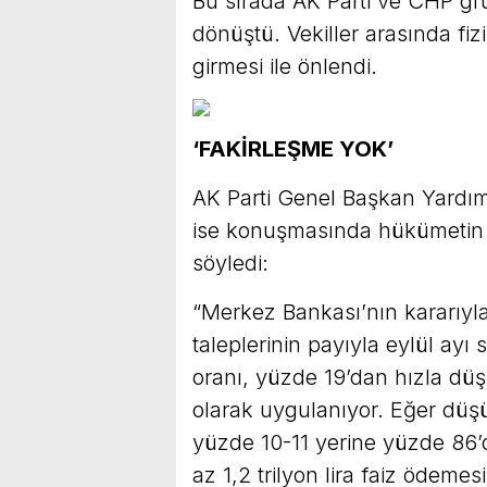
Bu sırada AK Parti ve CHP gr
dönüştü. Vekiller arasında fiz
girmesi ile önlendi.
‘FAKİRLEŞME YOK’
AK Parti Genel Başkan Yardımcı
ise konuşmasında hükümetin ye
söyledi:
“Merkez Bankası’nın kararıyl
taleplerinin payıyla eylül ay
oranı, yüzde 19’dan hızla dü
olarak uygulanıyor. Eğer düşü
yüzde 10-11 yerine yüzde 86
az 1,2 trilyon lira faiz ödeme