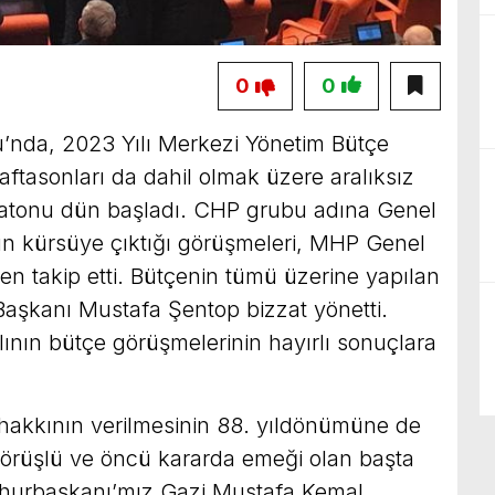
0
0
nda, 2023 Yılı Merkezi Yönetim Bütçe
aftasonları da dahil olmak üzere aralıksız
atonu dün başladı. CHP grubu adına Genel
n kürsüye çıktığı görüşmeleri, MHP Genel
en takip etti. Bütçenin tümü üzerine yapılan
aşkanı Mustafa Şentop bizzat yönetti.
lının bütçe görüşmelerinin hayırlı sonuçlara
hakkının verilmesinin 88. yıldönümüne de
 görüşlü ve öncü kararda emeği olan başta
hurbaşkanı’mız Gazi Mustafa Kemal