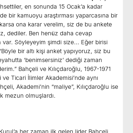
ahsettiler, en sonunda 15 Ocak’a kadar
e bir kamuoyu araştırması yaparcasına bir
karsa ona karar verelim, siz de bu ankete
ınız, dediler. Ben henüz daha cevap
var. Söyleyeyim şimdi size… Eğer birisi
Böyle bir altı kişi anket yapıyoruz, siz bu
veyahutta ‘benimsersiniz’ dediği zaman
derim.” Bahçeli ve Kılıçdaroğlu, 1967-1971
i ve Ticari İlimler Akademisi’nde aynı
eli, Akademi’nin “maliye”, Kılıçdaroğlu ise
rek mezun olmuşlardı.
Kurul’a her zaman ilk gelen lider Bahçeli