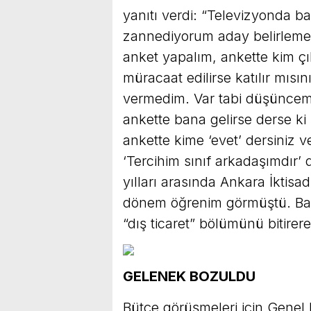
yanıtı verdi: “Televizyonda b
zannediyorum aday belirlemed
anket yapalım, ankette kim çı
müracaat edilirse katılır mıs
vermedim. Var tabi düşüncem 
ankette bana gelirse derse ki ‘
ankette kime ‘evet’ dersiniz 
‘Tercihim sınıf arkadaşımdır’ 
yılları arasında Ankara İktisad
dönem öğrenim görmüştü. Bahç
“dış ticaret” bölümünü bitire
GELENEK BOZULDU
Bütçe görüşmeleri için Genel 