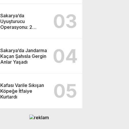
03
Sakarya’da
Uyuşturucu
Operasyonu: 2
Tutuklama
04
Sakarya’da Jandarma
Kaçan Şahısla Gergin
Anlar Yaşadı
05
Kafası Varile Sıkışan
Köpeğe İtfaiye
Kurtardı