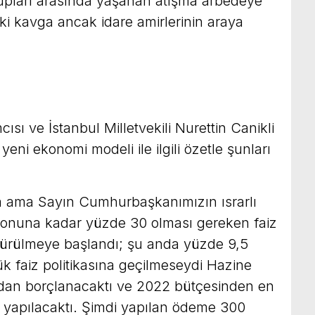
upları arasında yaşanan atışma arbedeye
iki kavga ancak idare amirlerinin araya
sı ve İstanbul Milletvekili Nurettin Canikli
ni ekonomi modeli ile ilgili özetle şunları
a ama Sayın Cumhurbaşkanımızın ısrarlı
ı sonuna kadar yüzde 30 olması gereken faiz
şürülmeye başlandı; şu anda yüzde 9,5
k faiz politikasına geçilmeseydi Hazine
’dan borçlanacaktı ve 2022 bütçesinden en
si yapılacaktı. Şimdi yapılan ödeme 300