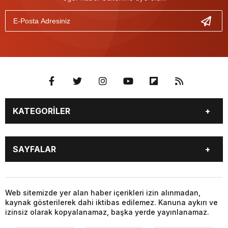
KATEGORİLER
GÜNDEM
SEKTÖR ÖZEL
SAYFALAR
GÜNDEM
SİYASET
EKONOMİ
SPOR
GÜNDEM
SEKTÖR ÖZEL
GÜNDEM
SİYASET
Web sitemizde yer alan haber içerikleri izin alınmadan,
kaynak gösterilerek dahi iktibas edilemez. Kanuna aykırı ve
EKONOMİ
SPOR
izinsiz olarak kopyalanamaz, başka yerde yayınlanamaz.