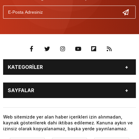
KATEGORİLER
GÜNDEM
SEKTÖR ÖZEL
SAYFALAR
GÜNDEM
SİYASET
EKONOMİ
SPOR
GÜNDEM
SEKTÖR ÖZEL
GÜNDEM
SİYASET
Web sitemizde yer alan haber içerikleri izin alınmadan,
kaynak gösterilerek dahi iktibas edilemez. Kanuna aykırı ve
EKONOMİ
SPOR
izinsiz olarak kopyalanamaz, başka yerde yayınlanamaz.