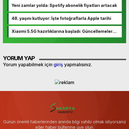
Yeni zamlar yolda: Spotify abonelik fiyatları artacak
48. yaşını kutluyor: İşte fotoğraflarla Apple tarihi
Xiaomi 5.5G hazırlıklarına başladı: Güncellemeler
yolda
YORUM YAP
Yorum yapabilmek için
giriş
yapmalısınız.
Günün önemli haberlerinden anında bilgi sahibi olmak istiyorsanız
eğer haber bültenine üye olun.