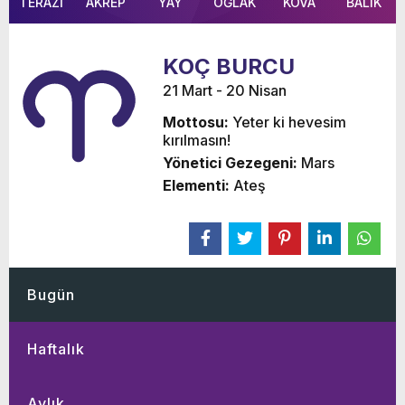
TERAZİ
AKREP
YAY
OĞLAK
KOVA
BALIK
KOÇ BURCU
21 Mart - 20 Nisan
Mottosu:
Yeter ki hevesim
kırılmasın!
Yönetici Gezegeni:
Mars
Elementi:
Ateş
Bugün
Haftalık
Aylık