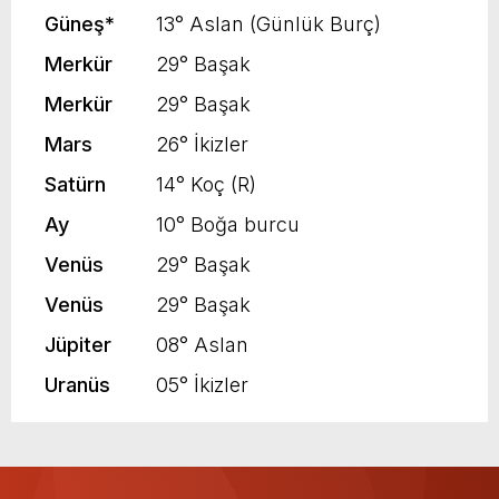
Güneş
*
13° Aslan (Günlük Burç)
Merkür
29° Başak
Merkür
29° Başak
Mars
26° İkizler
Satürn
14° Koç (R)
Ay
10° Boğa burcu
Venüs
29° Başak
Venüs
29° Başak
Jüpiter
08° Aslan
Uranüs
05° İkizler