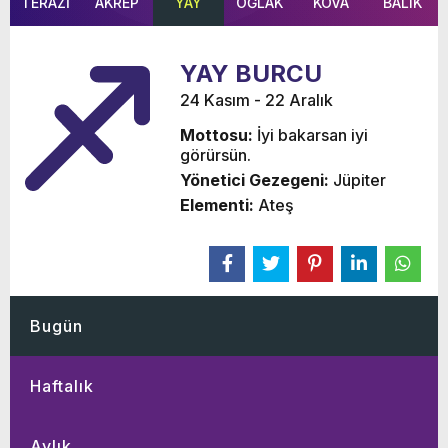
TERAZİ
AKREP
YAY
OĞLAK
KOVA
BALIK
YAY BURCU
24 Kasım - 22 Aralık
Mottosu:
İyi bakarsan iyi
görürsün.
Yönetici Gezegeni:
Jüpiter
Elementi:
Ateş
Bugün
Haftalık
Aylık