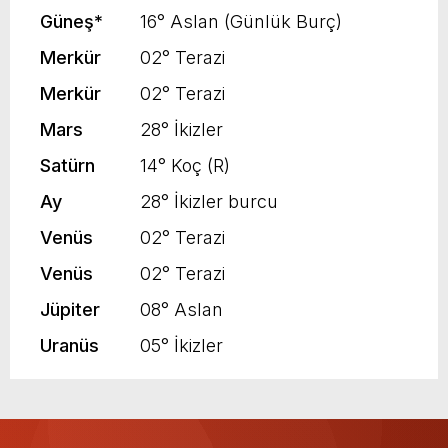
Güneş
*
16° Aslan (Günlük Burç)
Merkür
02° Terazi
Merkür
02° Terazi
Mars
28° İkizler
Satürn
14° Koç (R)
Ay
28° İkizler burcu
Venüs
02° Terazi
Venüs
02° Terazi
Jüpiter
08° Aslan
Uranüs
05° İkizler